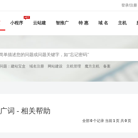
登录/注册
页
小程序
云站建
智推广
特 惠
域 名
主机
问题：
建站宝盒
域名注册
网站建设
主机管理
魔方主机
备案
广词 - 相关帮助
全部
0
个记录 当前
1
页 共
0
页