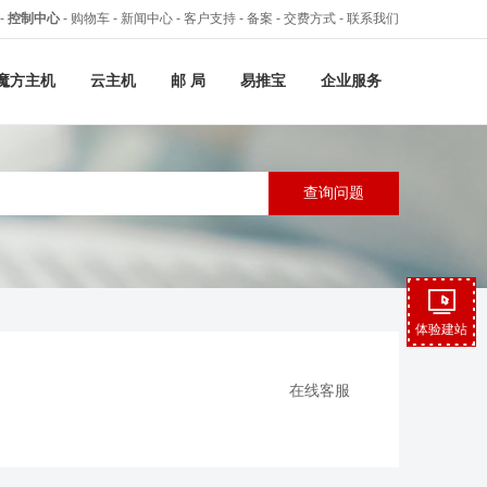
-
控制中心
-
购物车
-
新闻中心
-
客户支持
-
备案
-
交费方式
-
联系我们
魔方主机
云主机
邮 局
易推宝
企业服务
体验建站
在线客服