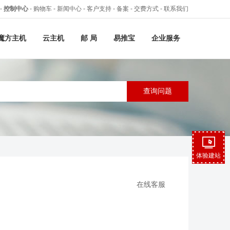
-
控制中心
-
购物车
-
新闻中心
-
客户支持
-
备案
-
交费方式
-
联系我们
魔方主机
云主机
邮 局
易推宝
企业服务
体验建站
在线客服