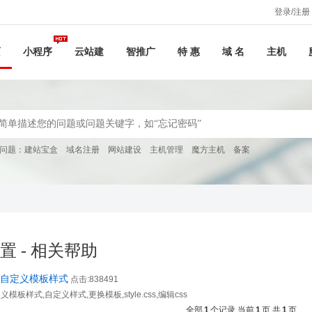
登录/注册
页
小程序
云站建
智推广
特 惠
域 名
主机
问题：
建站宝盒
域名注册
网站建设
主机管理
魔方主机
备案
置 - 相关帮助
,自定义模板样式
点击:838491
模板样式,自定义样式,更换模板,style.css,编辑css
全部
1
个记录 当前
1
页 共
1
页