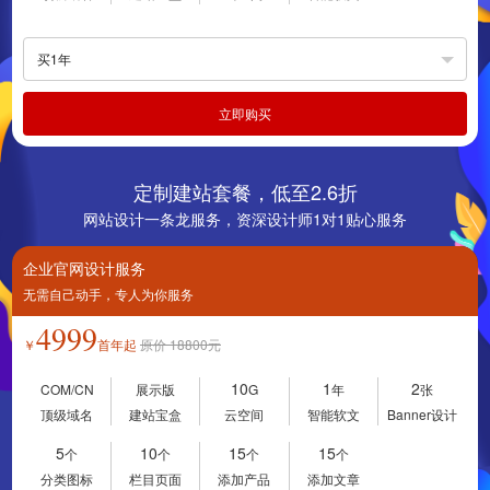
买1年
立即购买
定制建站套餐，低至2.6折
网站设计一条龙服务，资深设计师1对1贴心服务
企业官网设计服务
无需自己动手，专人为你服务
4999
￥
首年起
原价
18800
元
10
1
2
COM/CN
展示版
G
年
张
顶级域名
建站宝盒
云空间
智能软文
Banner设计
5
10
15
15
个
个
个
个
分类图标
栏目页面
添加产品
添加文章