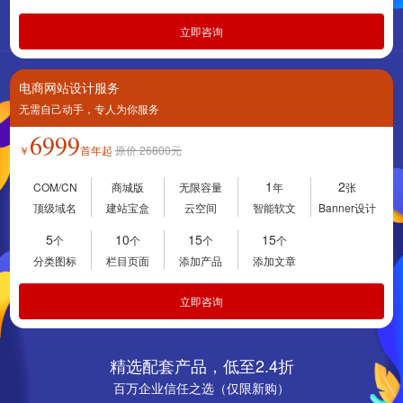
立即咨询
电商网站设计服务
无需自己动手，专人为你服务
6999
￥
首年起
原价
26800
元
1
2
COM/CN
商城版
无限容量
年
张
顶级域名
建站宝盒
云空间
智能软文
Banner设计
5
10
15
15
个
个
个
个
分类图标
栏目页面
添加产品
添加文章
立即咨询
精选配套产品，低至2.4折
百万企业信任之选（仅限新购）