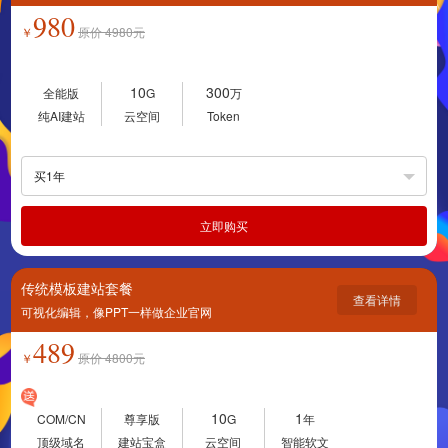
980
￥
原价
4980
元
10
300
全能版
G
万
纯AI建站
云空间
Token
买1年
立即购买
传统模板建站套餐
查看详情
可视化编辑，像PPT一样做企业官网
489
￥
原价
4800
元
10
1
COM/CN
尊享版
G
年
顶级域名
建站宝盒
云空间
智能软文