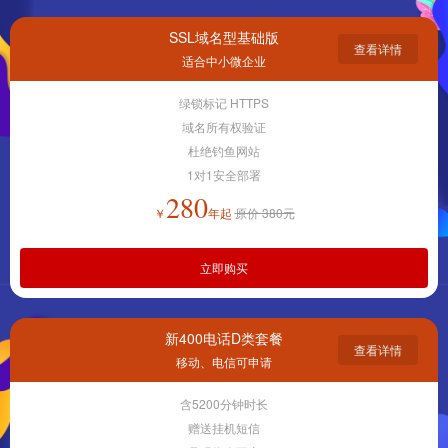
SSL域名型基础版
查看详情
适合中小微企业
绿锁标记 HTTPS
域名所有权验证
杜绝钓鱼网站
1对1安全部署
280
￥
年起
原价 380元
立即购买
新400电话D类套餐
查看详情
移动、电信可申请
含5200分钟时长
赠送挂机短信