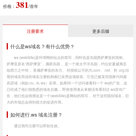
381
价格：
/首年
注册要求
更多后缀
什么是ws域名？有什么优势？
ws (webSite)是环球网的站点的简写，同时也是岛国西萨摩亚的简称。
萨摩亚原名“西萨摩亚”，属群岛国， 是一个南太平洋岛国，约位於夏威夷至
纽西兰之中间， 美属萨摩亚的东方。 经授权认可的为.com、.net、和 .org.结
尾的域名而设的域名注册机构都已采用这项政策。它也已被某些国家代码最
高层域（例如.nu, .tv, ws）采用。如果同一个访问者看到一个 ws的广告，这
已经成了他们很熟悉的域名后缀,，即使使用者从来都没有看到过 ws宣传广
告，他们也会猜测这是一个(webSite)是网站的简写， 对于这些国别域名，巨
大的市场总会得到很大的促进作用。
如何进行.ws 域名注册？
通过我司注册可以即刻生效。