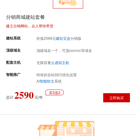
分销商城建站套餐
建立分销网站，众人帮你带货
建站系统
价值
2599
元
建站宝盒
分销版
顶级域名
顶级域名一个，可选com/cn等域名
配套主机
无限容量
云虚拟主机
智能推广
特有的全站SEO优化设置
AI
智能软文
系统
2590
买3送2
总计
元/年
立即购买